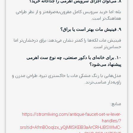
۸. می‌توان اجزای سرویس اهرمی را جداگانه خرید؟
بله؛ اما خرید سرویس کامل مقرون‌به‌صرفه‌تر و از نظر طراحی
هماهنگ‌تر است.
۹. فینیش مات بهتر است یا براق؟
فینیش مات لکه‌ها را کمتر نشان می‌دهد؛ براق درخشان‌تر اما
حساس‌تر است.
۱۰. برای خانه‌ای با دکور صنعتی، چه نوع ست اهرمی
پیشنهاد می‌شود؟
مدل‌هایی با رنگ مشکی مات یا خاکستری تیره، طراحی مدرن و
زاویه‌دار مناسب‌ترند.
منابع:
https://stromliving.com/antique-faucet-set-w-lever-
handles/?
srsltid=AfmBOoqlzx_yQjMIlSKElB3aArCRHJBSWlvlC-