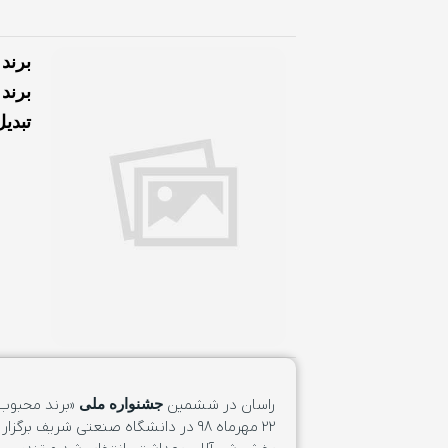
برند
تبدی
راسان در ششمین
«برند محبوب»
جشنواره ملی
۲۲ مهرماه ۹۸ در دانشگاه صنعتی شریف ب