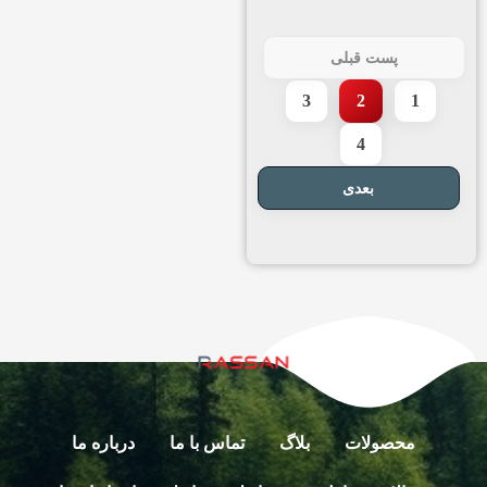
پست قبلی
3
2
1
4
بعدی
محصولات
بلاگ
تماس با ما
درباره ما