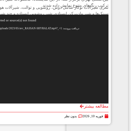
ترکیب رنگ‌های متنوع نمایش داده شدند.
سری شیرآلات توکار شامل دوش، روشویی و توالت، شیرآلات هوش
سینک‌ها و شیر وان‌پرکن ایستاده، شیر روشویی ایستاده و چند ش
ن
انحصاری از جمله این محصولات به شمار می روند.
rted or source(s) not found
م
دریافت پرونده: https://arika.rassan.ir/blog/wp-content/uploads/2023/05/avc_RASSAN-SHYRALAT.mp4?_=1
ا
ی
ش
گ
ر
و
ی
د
ی
و
مطالعه بیشتر
فوریه 10, 2026
بدون نظر