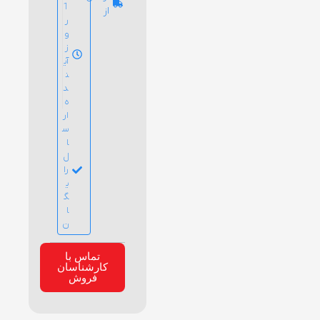
1
از
ر
و
ز
آی
ن
د
ه
ار
س
ا
ل
را
ی
گ
ا
ن
تماس با
کارشناسان
فروش