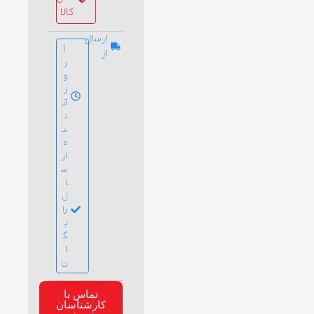
کالا
ارسال
1
از
ر
و
ز
آی
ن
د
ه
ار
س
ا
ل
را
ی
گ
ا
ن
تماس با
کارشناسان