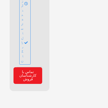
ز
آی
ن
د
ه
ار
س
ا
ل
را
ی
گ
ا
ن
تماس با
کارشناسان
فروش