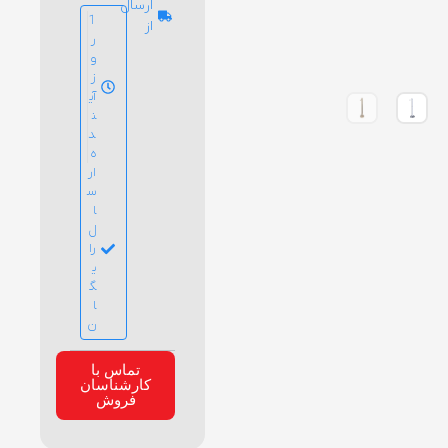
ارسال
1
از
ر
و
ز
آی
ن
د
ه
ار
س
ا
ل
را
ی
گ
ا
ن
تماس با
کارشناسان
فروش