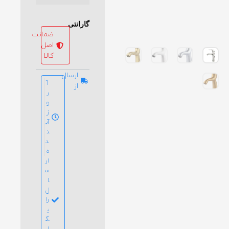
گارانتی
ضمانت
اصل
کالا
ارسال
1
از
ر
و
ز
آی
ن
د
ه
ار
س
ا
ل
را
ی
گ
ا