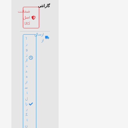
گارانتی
ضمانت
اصل
کالا
ارسال
1
از
ر
و
ز
آی
ن
د
ه
ار
س
ا
ل
را
ی
گ
ا
ن