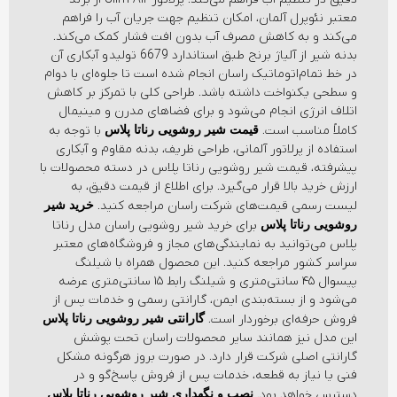
معتبر نئوپرل آلمان، امکان تنظیم جهت جریان آب را فراهم
می‌کند و به کاهش مصرف آب بدون افت فشار کمک می‌کند.
بدنه شیر از آلیاژ برنج طبق استاندارد 6679 تولید و آبکاری آن
در خط تمام‌اتوماتیک راسان انجام شده است تا جلوه‌ای با دوام
و سطحی یکنواخت داشته باشد. طراحی کلی با تمرکز بر کاهش
اتلاف انرژی انجام می‌شود و برای فضاهای مدرن و مینیمال
کاملاً مناسب است.
با توجه به
قیمت شیر روشویی رناتا پلاس
استفاده از پرلاتور آلمانی، طراحی ظریف، بدنه مقاوم و آبکاری
پیشرفته، قیمت شیر روشویی رناتا پلاس در دسته محصولات با
ارزش خرید بالا قرار می‌گیرد. برای اطلاع از قیمت دقیق، به
لیست رسمی قیمت‌های شرکت راسان مراجعه کنید.
خرید شیر
برای خرید شیر روشویی راسان مدل رناتا
روشویی رناتا پلاس
پلاس می‌توانید به نمایندگی‌های مجاز و فروشگاه‌های معتبر
سراسر کشور مراجعه کنید. این محصول همراه با شیلنگ
پیسوال ۴۵ سانتی‌متری و شیلنگ رابط ۱۵ سانتی‌متری عرضه
می‌شود و از بسته‌بندی ایمن، گارانتی رسمی و خدمات پس از
فروش حرفه‌ای برخوردار است.
گارانتی شیر روشویی رناتا پلاس
این مدل نیز همانند سایر محصولات راسان تحت پوشش
گارانتی اصلی شرکت قرار دارد. در صورت بروز هرگونه مشکل
فنی یا نیاز به قطعه، خدمات پس از فروش پاسخ‌گو و در
دسترس خواهد بود.
نصب و نگهداری شیر روشویی رناتا پلاس