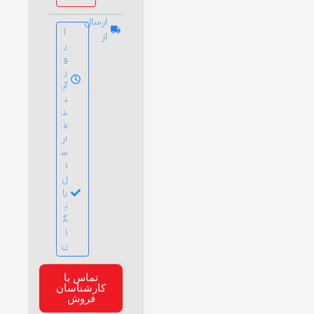
ارسال
1
از
ر
و
ز
آی
ن
د
ه
ار
س
ا
ل
را
ی
گ
ا
ن
تماس با
کارشناسان
فروش