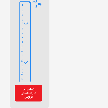
ارسال
1
از
ر
و
ز
آ
ی
ن
د
ه
ار
س
ا
ل
را
ی
گا
ن
تماس با
کارشناسان
فروش