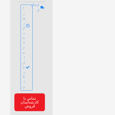
ارسال
1
از
ر
و
ز
آی
ن
د
ه
ار
س
ا
ل
را
ی
گ
ا
ن
تماس با
کارشناسان
فروش