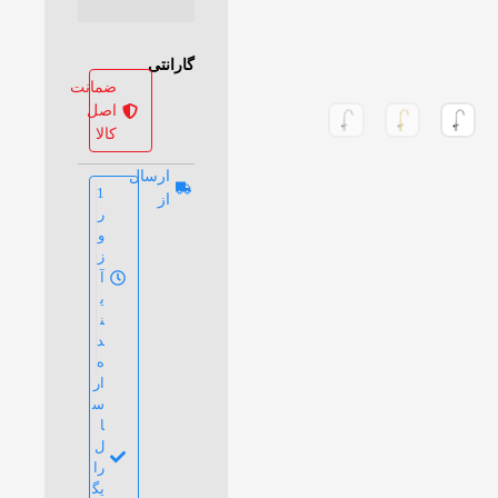
گارانتی
ضمانت
اصل
کالا
ارسال
1
از
ر
و
ز
آ
ی
ن
د
ه
ار
س
ا
ل
را
یگ