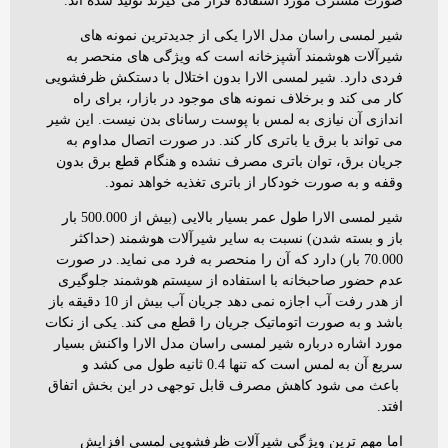
صورت مشترک مورد استفاده قرار می گیرند تولید شده اند.
شیر لمسی راسان مدل الارا یکی از جدیدترین نمونه های
شیرآلات هوشمند آشپزخانه است که ویژگی های منحصر به
فردی دارد. شیر لمسی الارا بدون اختلال با دستکش ظرفشویی
کار می کند و برخلاف نمونه های موجود در بازار، برای راه
اندازی آن نیازی به لمس با پوست رسانای بدن نیست. این شیر
می تواند با برق یا باتری کار کند. در صورت اتصال مداوم به
جریان برق، توان باتری مصرف نشده و هنگام قطع برق بدون
وقفه و به صورت خودکار از باتری تغذیه خواهد نمود.
شیر لمسی الارا طول عمر بسیار بالایی (بیش از 500.000 بار
باز و بسته شدن) نسبت به سایر شیرآلات هوشمند (حداکثر
70.000 بار) دارد که آن را منحصر به فرد می نماید. در صورت
عدم حضور صاحبخانه با استفاده از سیستم هوشمند جلوگیری
از هدر رفت آب اجازه نمی دهد جریان آب بیش از 10 دقیقه باز
باشد و به صورت اتوماتیک جریان را قطع می کند. یکی از نکات
مورد اشاره درباره شیر لمسی راسان مدل الارا واکنش بسیار
سریع آن به لمس است که تنها 0.4 ثانیه طول می کشد و
باعث می شود کاهش مصرف قابل توجهی در این بخش اتفاق
افتد.
اما مهم ترین ویژگی شیرآلات ظرفشویی لمسی افزایش