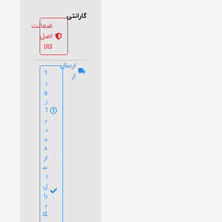
گارانتی
ضمانت
اصل
کالا
ارسال
1
از
ر
و
ز
آ
ی
ن
د
ه
ار
س
ا
ل
را
ی
گا